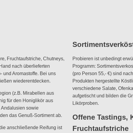
Sortimentsverkös
re, Fruchtaufstriche, Chutneys,
Probieren ist unbedingt er
Hand nach überlieferten
Programm: Sortimentsverkos
- und Aromastoffe. Bei uns
(pro Person 55,- €) sind na
ießen wiederentdecken.
Produkten hergestellte Köstl
verschiedene Salate, Ofenka
gion (z.B. Mirabellen aus
aufgetischt und bilden die G
ig für den Honiglikör aus
Likörproben.
s Andalusien sowie
den das Genuß-Sortiment ab.
Offene Tastings, 
Fruchtaufstriche
 die anschließende Reifung ist