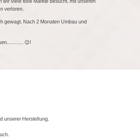
 wir viele tolle Märkte besucht, mit unseren
 verloren.
fach gewagt. Nach 2 Monaten Umbau und
wissen………. 😉!
d unserer Herstellung.
uch.