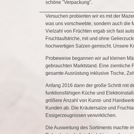
schöne "Verpackung".
Versuchen probierten wir es mit der Mazer
was uns vorschwebte, sondern auch die Mö
Vielzahl von Früchten ergab sich fast au
Fruchtaufstriche, mit und ohne Gelierzuck
hochwertigen Salzen gemischt. Unsere K
Probeweise begannen wir auf kleinen Mär
gebrauchten Marktstand. Eine ziemliche P
gesamte Ausrüstung inklusive Tische, Ze
Anfang 2016 dann der große Schritt mit d
funktionsfähigen Küche und Elektroinstall
größere Anzahl von Kunst- und Handwerkerm
Kunden ab. Die Kräutersalze und Fruchtauf
Essigerzeugnissen verwirklichen.
Die Ausweitung des Sortiments machte im