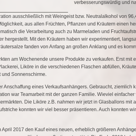
verbesserungswürdig und na
ation ausschließlich mit Weingeist bzw. Neutralalkohol von 96,
glichkeit, aus allen Früchten, Pflanzen und Kräutern einen her
tomatisch die Verarbeitung auch zu Marmeladen und Fruchtaufstr
er hergestellt. Mit den Kräutern haben wir experimentiert, lan
räutersalze fanden von Anfang an großen Anklang und es komm
kten am Wochenende unsere Produkte zu verkaufen. Erst mit ei
lackerei, Liköre in die verschiedenen Flaschen abfüllen, Kräut
lt und Sonnenschirme.
er Anschaffung eines Verkaufsanhängers. Gebraucht, ziemlich kl
ation war Teamarbeit mit der ganzen Familie. Wieviel einfacher 
ärkten. Die Liköre z.B. nahmen wir jetzt in Glasballons mit au
striche konnten wir viel besser präsentieren. Auch konnten wir
 April 2017 den Kauf eines neuen, erheblich größeren Anhänge