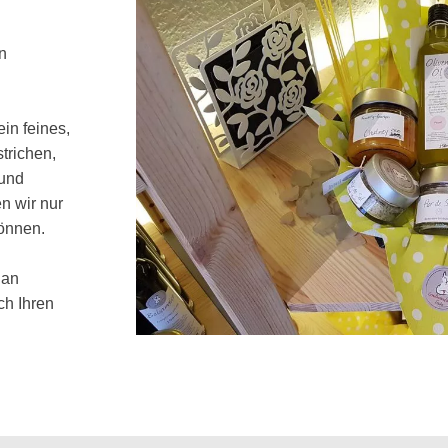
n
ein feines,
trichen,
 und
n wir nur
können.
 an
ch Ihren